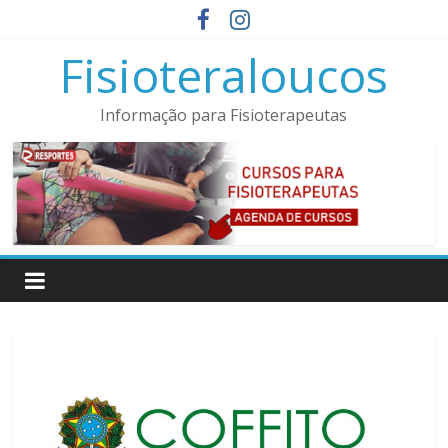
Pular
para
Fisioteraloucos
o
conteúdo
Informação para Fisioterapeutas