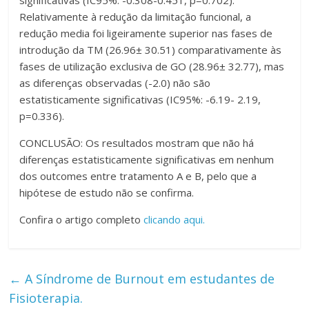
significativas (IC95%: -0.308-0.451, p=0.702).
Relativamente à redução da limitação funcional, a
redução media foi ligeiramente superior nas fases de
introdução da TM (26.96± 30.51) comparativamente às
fases de utilização exclusiva de GO (28.96± 32.77), mas
as diferenças observadas (-2.0) não são
estatisticamente significativas (IC95%: -6.19- 2.19,
p=0.336).
CONCLUSÃO: Os resultados mostram que não há
diferenças estatisticamente significativas em nenhum
dos outcomes entre tratamento A e B, pelo que a
hipótese de estudo não se confirma.
Confira o artigo completo
clicando aqui.
←
A Síndrome de Burnout em estudantes de
Fisioterapia.