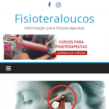
Pular
para
Fisioteraloucos
o
conteúdo
Informação para Fisioterapeutas