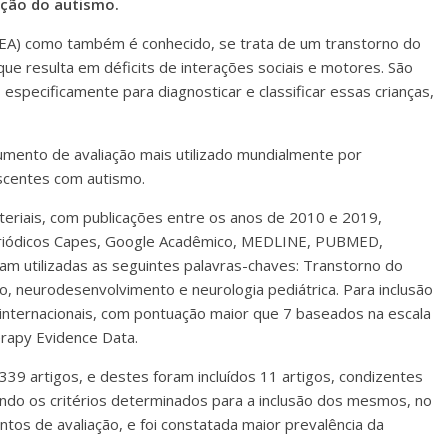
ação do autismo.
TEA) como também é conhecido, se trata de um transtorno do
ue resulta em déficits de interações sociais e motores. São
especificamente para diagnosticar e classificar essas crianças,
strumento de avaliação mais utilizado mundialmente por
lescentes com autismo.
eriais, com publicações entre os anos de 2010 e 2019,
Periódicos Capes, Google Acadêmico, MEDLINE, PUBMED,
ram utilizadas as seguintes palavras-chaves: Transtorno do
ção, neurodesenvolvimento e neurologia pediátrica. Para inclusão
e internacionais, com pontuação maior que 7 baseados na escala
rapy Evidence Data.
339 artigos, e destes foram incluídos 11 artigos, condizentes
endo os critérios determinados para a inclusão dos mesmos, no
ntos de avaliação, e foi constatada maior prevalência da