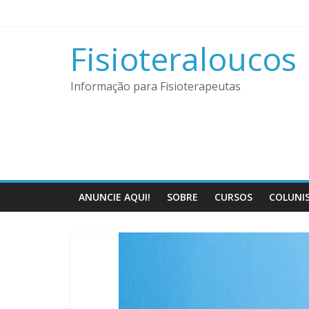
Pular
para
o
Fisioteraloucos
conteúdo
Informação para Fisioterapeutas
ANUNCIE AQUI!
SOBRE
CURSOS
COLUNI