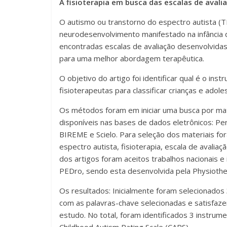
A fisioterapia em busca das escalas de avali
O autismo ou transtorno do espectro autista (
neurodesenvolvimento manifestado na infância q
encontradas escalas de avaliação desenvolvidas 
para uma melhor abordagem terapêutica.
O objetivo do artigo foi identificar qual é o in
fisioterapeutas para classificar crianças e ado
Os métodos foram em iniciar uma busca por mat
disponíveis nas bases de dados eletrônicos: 
BIREME e Scielo. Para seleção dos materiais fo
espectro autista, fisioterapia, escala de avalia
dos artigos foram aceitos trabalhos nacionais 
PEDro, sendo esta desenvolvida pela Physiothe
Os resultados: Inicialmente foram selecionados 
com as palavras-chave selecionadas e satisfaz
estudo. No total, foram identificados 3 instrume
Childhood Autism Rating Scale (CARS).