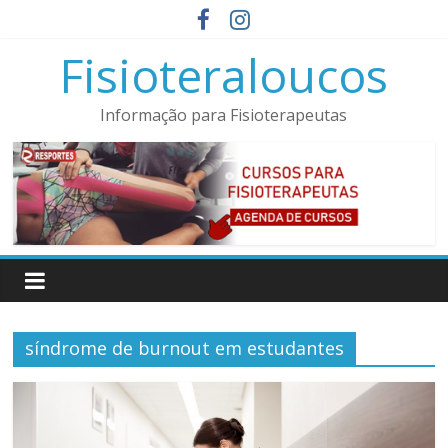
Pular
para
Fisioteraloucos
o
conteúdo
Informação para Fisioterapeutas
síndrome de burnout em estudantes