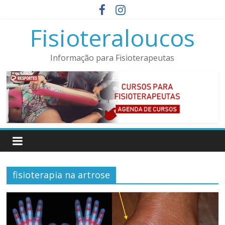
Pular
para
Fisioteraloucos
o
conteúdo
Informação para Fisioterapeutas
fisioterapia na artrose