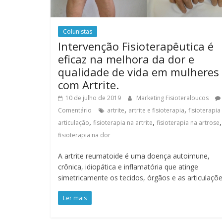
Colunistas
Intervenção Fisioterapêutica é
eficaz na melhora da dor e
qualidade de vida em mulheres
com Artrite.
10 de julho de 2019
Marketing Fisioteraloucos
,
,
Comentário
artrite
artrite e fisioterapia
fisioterapia
,
,
,
articulação
fisioterapia na artrite
fisioterapia na artrose
fisioterapia na dor
A artrite reumatoide é uma doença autoimune,
crônica, idiopática e inflamatória que atinge
simetricamente os tecidos, órgãos e as articulaçõ
Ler mais