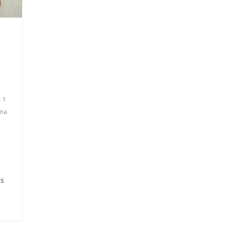
1
 na
es