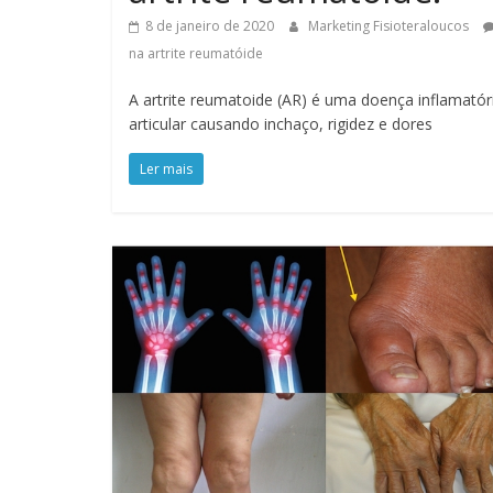
8 de janeiro de 2020
Marketing Fisioteraloucos
na artrite reumatóide
A artrite reumatoide (AR) é uma doença inflamatór
articular causando inchaço, rigidez e dores
Ler mais