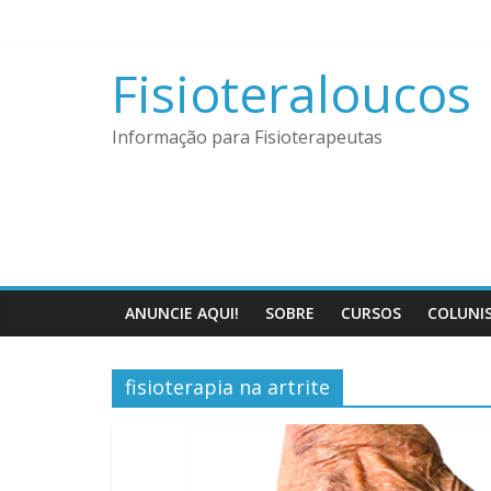
Pular
para
o
Fisioteraloucos
conteúdo
Informação para Fisioterapeutas
ANUNCIE AQUI!
SOBRE
CURSOS
COLUNI
fisioterapia na artrite