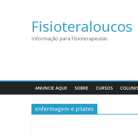
Pular
para
o
Fisioteraloucos
conteúdo
Informação para Fisioterapeutas
ANUNCIE AQUI!
SOBRE
CURSOS
COLUNI
enfermagem e pilates