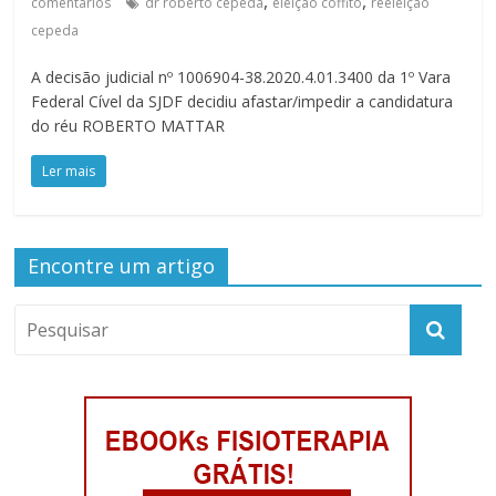
,
,
comentários
dr roberto cepeda
eleição coffito
reeleição
cepeda
A decisão judicial nº 1006904-38.2020.4.01.3400 da 1º Vara
Federal Cível da SJDF decidiu afastar/impedir a candidatura
do réu ROBERTO MATTAR
Ler mais
Encontre um artigo