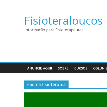
Pular
para
o
Fisioteraloucos
conteúdo
Informação para Fisioterapeutas
ANUNCIE AQUI!
SOBRE
CURSOS
COLUNI
ead na fisioterapia