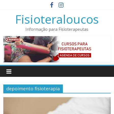
Pular
para
Fisioteraloucos
o
conteúdo
Informação para Fisioterapeutas
depoimento fisioterapia