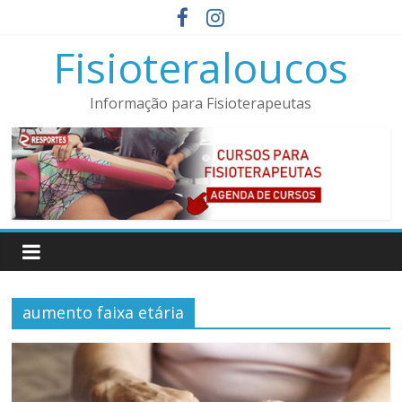
Pular
para
Fisioteraloucos
o
conteúdo
Informação para Fisioterapeutas
aumento faixa etária