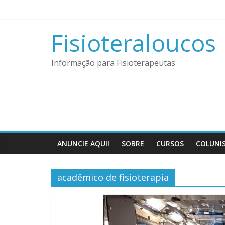
Pular
para
o
Fisioteraloucos
conteúdo
Informação para Fisioterapeutas
ANUNCIE AQUI!
SOBRE
CURSOS
COLUNI
acadêmico de fisioterapia