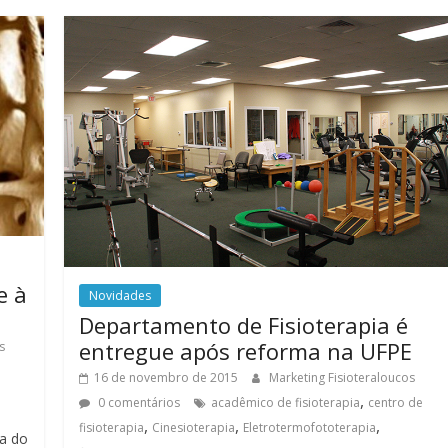
e à
Novidades
Departamento de Fisioterapia é
entregue após reforma na UFPE
s
16 de novembro de 2015
Marketing Fisioteraloucos
,
0 comentários
acadêmico de fisioterapia
centro de
,
,
,
fisioterapia
Cinesioterapia
Eletrotermofototerapia
a do