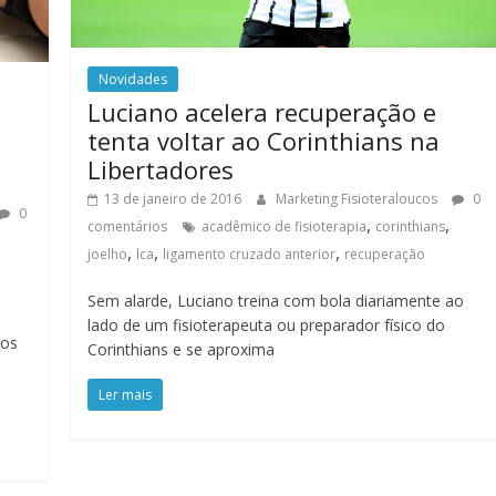
Novidades
Luciano acelera recuperação e
tenta voltar ao Corinthians na
Libertadores
13 de janeiro de 2016
Marketing Fisioteraloucos
0
0
,
,
comentários
acadêmico de fisioterapia
corinthians
,
,
,
joelho
lca
ligamento cruzado anterior
recuperação
Sem alarde, Luciano treina com bola diariamente ao
lado de um fisioterapeuta ou preparador físico do
dos
Corinthians e se aproxima
Ler mais