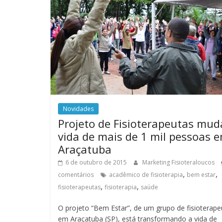
Novidades
Projeto de Fisioterapeutas mud
vida de mais de 1 mil pessoas 
Araçatuba
6 de outubro de 2015
Marketing Fisioteraloucos
,
,
comentários
acadêmico de fisioterapia
bem estar
,
,
fisioterapeutas
fisioterapia
saúde
O projeto “Bem Estar”, de um grupo de fisioterape
em Araçatuba (SP), está transformando a vida de