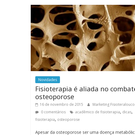
Novidades
Fisioterapia é aliada no combat
osteoporose
16 de novembro de 2015
Marketing Fisioteralouco
,
,
0 comentários
acadêmico de fisioterapia
dicas
,
fisioterapia
osteoporose
Apesar da osteoporose ser uma doença metabólic