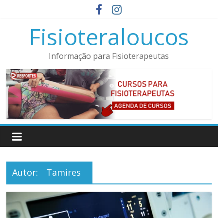
Pular
para
Fisioteraloucos
o
conteúdo
Informação para Fisioterapeutas
Autor:
Tamires