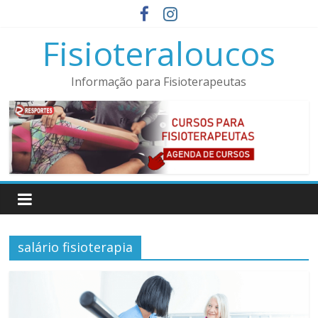
Pular
para
Fisioteraloucos
o
conteúdo
Informação para Fisioterapeutas
salário fisioterapia