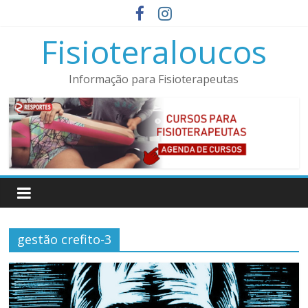
Pular
para
Fisioteraloucos
o
conteúdo
Informação para Fisioterapeutas
gestão crefito-3