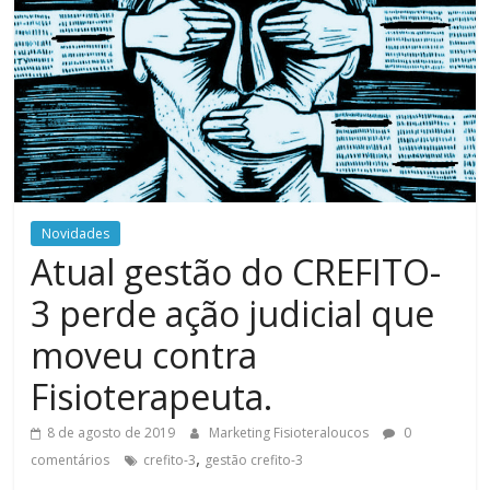
Novidades
Atual gestão do CREFITO-
3 perde ação judicial que
moveu contra
Fisioterapeuta.
8 de agosto de 2019
Marketing Fisioteraloucos
0
,
comentários
crefito-3
gestão crefito-3