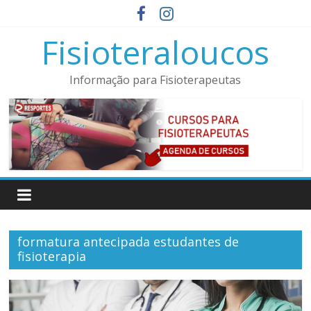
Pular
para
Fisioteraloucos
o
conteúdo
Informação para Fisioterapeutas
formatura antecipada estudantes de
fisioterapia