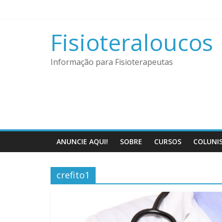
Pular
para
o
Fisioteraloucos
conteúdo
Informação para Fisioterapeutas
ANUNCIE AQUI!
SOBRE
CURSOS
COLUNI
crefito1