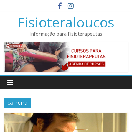
Pular
para
Fisioteraloucos
o
conteúdo
Informação para Fisioterapeutas
carreira