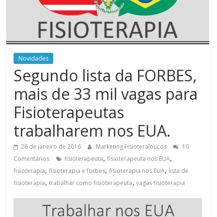
Novidades
Segundo lista da FORBES,
mais de 33 mil vagas para
Fisioterapeutas
trabalharem nos EUA.
26 de janeiro de 2016
Marketing Fisioteraloucos
10
,
,
Comentários
fisioterapeuta
fisioterapeuta nos EUA
,
,
,
fisioterapia
fisioterapia e forbes
fisioterapia nos EUA
lista de
,
,
fisioterapia
trabalhar como fisioterapeuta
vagas fisioterapia