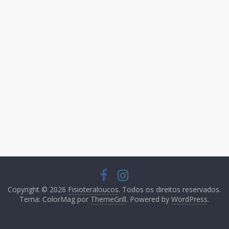
Copyright © 2026
Fisioteraloucos
. Todos os direitos reservados.
Tema: ColorMag por
ThemeGrill
. Powered by
WordPress
.