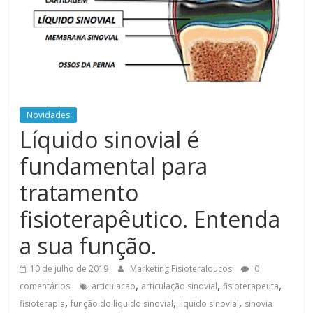
Novidades
Líquido sinovial é
fundamental para
tratamento
fisioterapêutico. Entenda
a sua função.
10 de julho de 2019
Marketing Fisioteraloucos
0
,
,
,
comentários
articulacao
articulação sinovial
fisioterapeuta
,
,
,
fisioterapia
função do líquido sinovial
liquido sinovial
sinovia