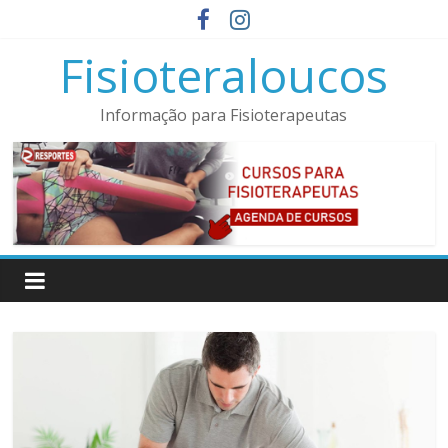
Pular
para
Fisioteraloucos
o
conteúdo
Informação para Fisioterapeutas