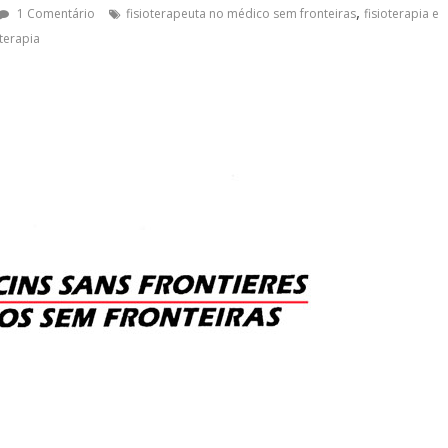
,
1 Comentário
fisioterapeuta no médico sem fronteiras
fisioterapia e
oterapia