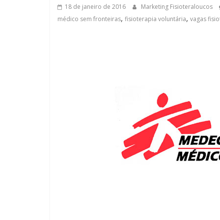
18 de janeiro de 2016
Marketing Fisioteraloucos
,
,
médico sem fronteiras
fisioterapia voluntária
vagas fisi