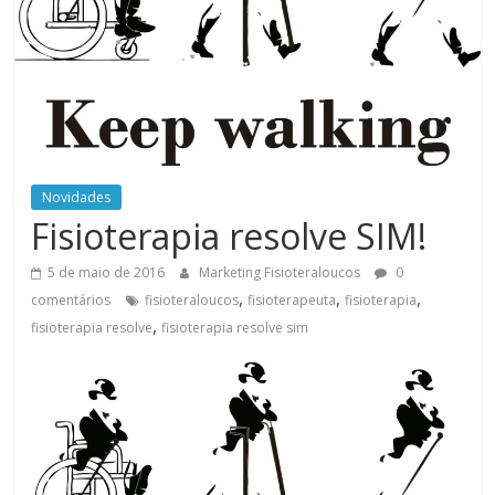
Novidades
Fisioterapia resolve SIM!
5 de maio de 2016
Marketing Fisioteraloucos
0
,
,
,
comentários
fisioteraloucos
fisioterapeuta
fisioterapia
,
fisioterapia resolve
fisioterapia resolve sim