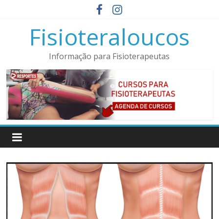
Pular
para
Fisioteraloucos
o
conteúdo
Informação para Fisioterapeutas