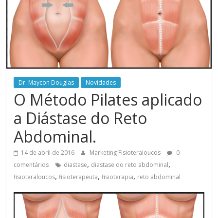
Dr. Maycon Douglas
Novidades
O Método Pilates aplicado
a Diástase do Reto
Abdominal.
14 de abril de 2016
Marketing Fisioteraloucos
0
,
,
comentários
diastase
diastase do reto abdominal
,
,
,
fisioteraloucos
fisioterapeuta
fisioterapia
reto abdominal